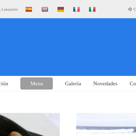
, Lanzarote
C
Menu
ción
Galería
Novedades
Co