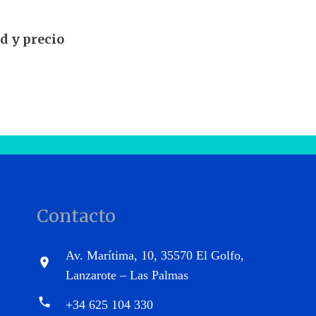
d y precio
Contacto
Av. Marítima, 10, 35570 El Golfo,
location_on
Lanzarote – Las Palmas
phone
+34 625 104 330